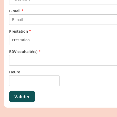
E-mail
*
Prestation
*
RDV souhaité(s)
*
Heure
Valider