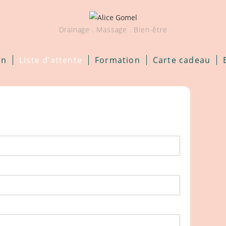
Drainage . Massage . Bien-être
on
Liste d’attente
Formation
Carte cadeau