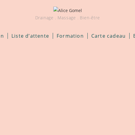
Drainage . Massage . Bien-être
on
Liste d’attente
Formation
Carte cadeau